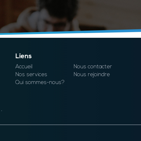
Liens
Accueil
Nous contacter
Nos services
Nous rejoindre
Qui sommes-nous?
 ,